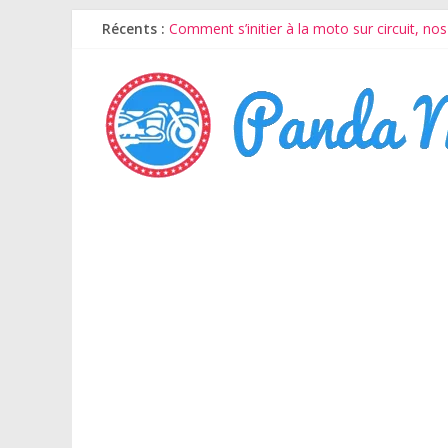
Récents :
Comment s’initier à la moto sur circuit, no
Comment bien choisir sa housse de voiture 
Conseils pour assurer un scooter 50cc jeu
La moto électrique Tromox MC10 présenté
Quels sont les différents types d’éclairag