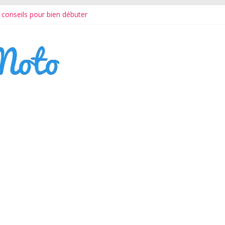
s conseils pour bien débuter
sur-mesure : guide pratique pour éviter les erreurs
ne conducteur : quelles options choisir et comment économiser ?
e à l’EICMA 2023
e LED pour moto et quad ?